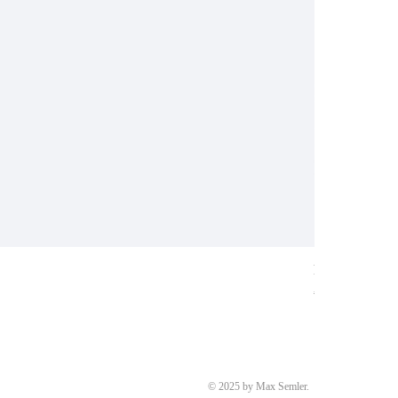
Ring aus Weiß
Preis
€ 8.700,00
© 2025 by Max Semler.