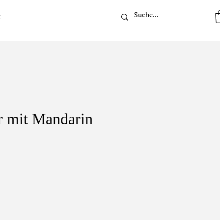
t
r mit Mandarin
eis