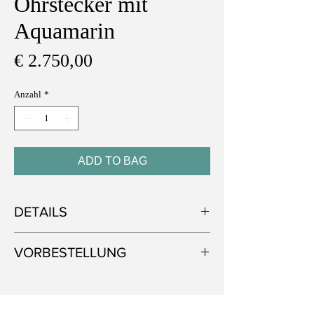
Ohrstecker mit
Aquamarin
Preis
€ 2.750,00
Anzahl
*
ADD TO BAG
DETAILS
Metall: 750 Weißgold
VORBESTELLUNG
Edelstein: Aquamarin (Emerald Cut)
Ungefähres Gewicht des Edelsteins: 3,54 ct
Alle unsere Schmuckstücke werden von
Hand gefertigt und mit sorgfältig