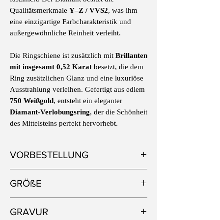
Qualitätsmerkmale
Y–Z / VVS2
, was ihm
eine einzigartige Farbcharakteristik und
außergewöhnliche Reinheit verleiht.
Die Ringschiene ist zusätzlich mit
Brillanten
mit insgesamt 0,52 Karat
besetzt, die dem
Ring zusätzlichen Glanz und eine luxuriöse
Ausstrahlung verleihen. Gefertigt aus edlem
750 Weißgold
, entsteht ein eleganter
Diamant-Verlobungsring
, der die Schönheit
des Mittelsteins perfekt hervorhebt.
VORBESTELLUNG
Alle unsere Schmuckstücke werden von
GRÖßE
Hand gefertigt und mit sorgfältig
ausgewählten Edelsteinen versehen. Wenn
Dieses Modell ist aktuell in Größe
Sie ein Stück vorbestellen, möchten wir Sie
GRAVUR
47 verfügbar. Eine Anpassung um bis zu