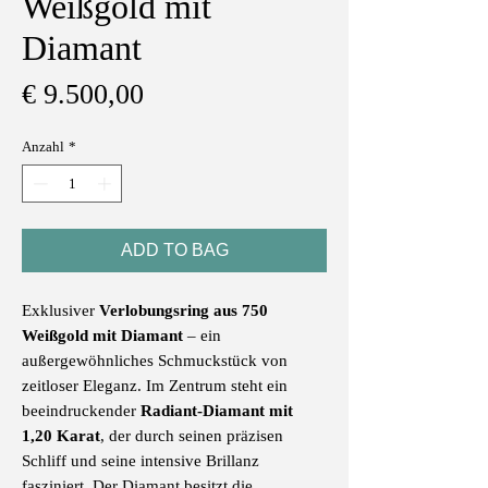
Weißgold mit
Diamant
Preis
€ 9.500,00
Anzahl
*
ADD TO BAG
Exklusiver
Verlobungsring aus 750
Weißgold mit Diamant
– ein
außergewöhnliches Schmuckstück von
zeitloser Eleganz. Im Zentrum steht ein
beeindruckender
Radiant-Diamant mit
1,20 Karat
, der durch seinen präzisen
Schliff und seine intensive Brillanz
fasziniert. Der Diamant besitzt die