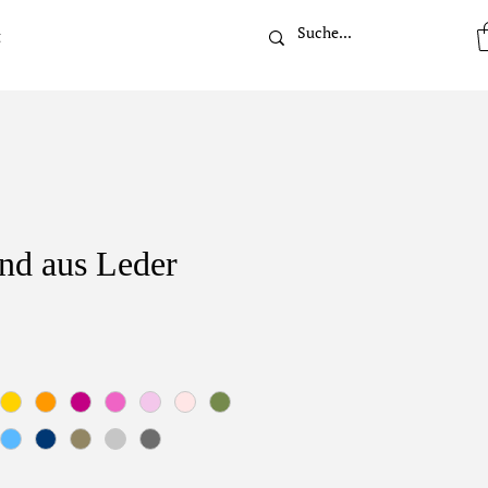
t
nd aus Leder
s