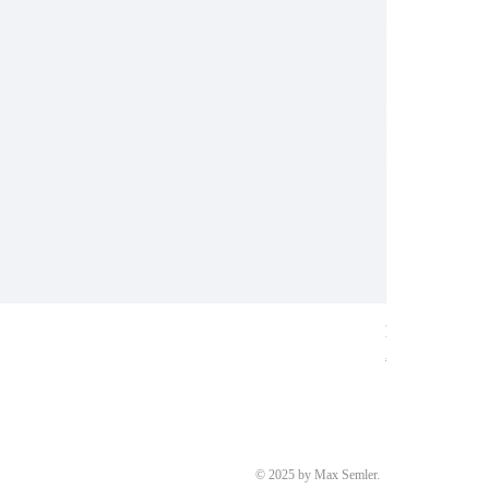
Ring aus Weiß
Preis
€ 8.700,00
© 2025 by Max Semler.