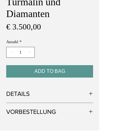
Turmalin und
Diamanten
Preis
€ 3.500,00
Anzahl
*
ADD TO BAG
DETAILS
Metall: 750 Weißgold
VORBESTELLUNG
Edelstein: Rosa, Grüner und Blaugrauer
Turmalin, Diamant
Alle unsere Schmuckstücke werden von
Ungefähres Gewicht des Edelsteins: 8,52 ct
Hand gefertigt und mit sorgfältig
(Turmalin); 0,13 ct (Diamant)